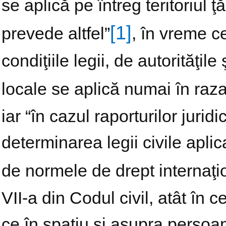
se aplică pe întreg teritoriul ţ
[1]
prevede altfel”
, în vreme c
condiţiile legii, de autorităţile 
locale se aplică numai în raza
iar “în cazul raporturilor juri
determinarea legii civile apl
de normele de drept internaţio
VII-a din Codul civil, atât în c
ce în spațiu și asupra persoan