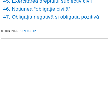
45. Exercitarea dreptului subiectiv civil
46. Noțiunea “obligație civilă”
47. Obligația negativă și obligația pozitivă
© 2004-2026
JURIDICE.ro