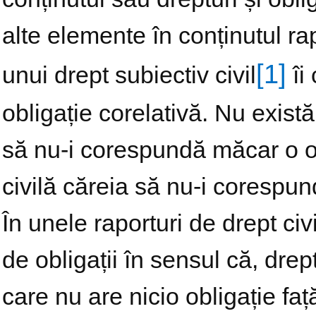
alte elemente în conținutul rap
[1]
unui drept subiectiv civil
îi
obligație corelativă. Nu există
să nu-i corespundă măcar o obl
civilă căreia să nu-i corespun
În unele raporturi de drept civ
de obligații în sensul că, drep
care nu are nicio obligație faț