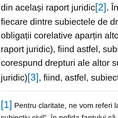
[2]
din același raport juridic
. Î
fiecare dintre subiectele de dr
obligații corelative aparțin al
raport juridic), fiind astfel, sub
corespund drepturi ale altor s
[3]
juridic)
, fiind, astfel, subiec
[1]
Pentru claritate, ne vom referi la
subiectiv civil”, în pofida faptului c