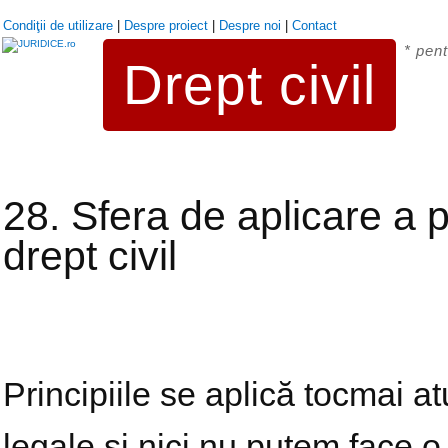
Condiţii de utilizare
|
Despre proiect
|
Despre noi
|
Contact
* pent
Drept civil
28. Sfera de aplicare a p
drept civil
Principiile se aplică tocmai at
legale și nici nu putem face o