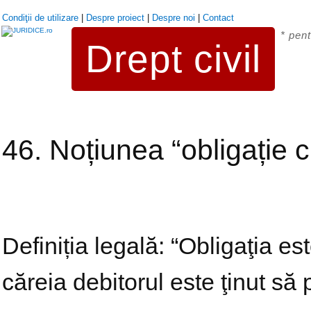
Condiţii de utilizare
|
Despre proiect
|
Despre noi
|
Contact
* pent
Drept civil
46. Noțiunea “obligație ci
Definiția legală: “Obligaţia es
căreia debitorul este ţinut să 