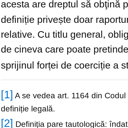
acesta are dreptul să obţină p
definiție privește doar raportu
relative. Cu titlu general, obli
de cineva care poate pretinde
sprijinul forței de coerciție a s
[1]
A se vedea art. 1164 din Codul ci
definiție legală.
[2]
Definiția pare tautologică: înda