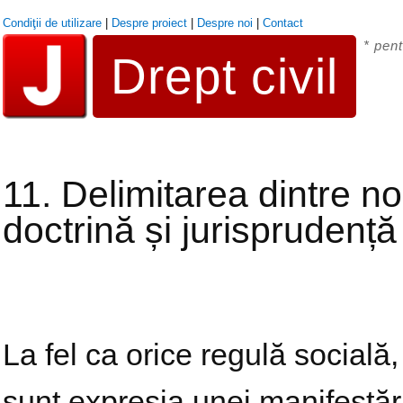
Condiţii de utilizare
|
Despre proiect
|
Despre noi
|
Contact
* pent
Drept civil
11. Delimitarea dintre no
doctrină și jurisprudență
La fel ca orice regulă socială,
sunt expresia unei manifestări