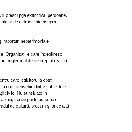
ivil, prescripţia extinctivă, persoane,
ementelor de extraneitate asupra
şi raporturi nepatrimoniale.
ce. Organizaţiile care îndeplinesc
sunt reglementate de dreptul civil, ci
ntru care legiuitorul a optat.
re a unor deosebiri dintre subiectele
aţii civile. Nu sunt luate în
, opinia, convingerile personale,
gradul de cultură, precum şi orice altă