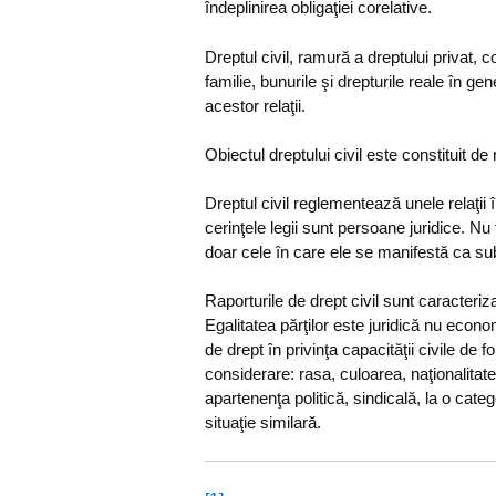
îndeplinirea obligaţiei corelative.
Dreptul civil, ramură a dreptului privat, co
familie, bunurile şi drepturile reale în ge
acestor relaţii.
Obiectul dreptului civil este constituit d
Dreptul civil reglementează unele relaţii 
cerinţele legii sunt persoane juridice. Nu 
doar cele în care ele se manifestă ca sub
Raporturile de drept civil sunt caracteriza
Egalitatea părţilor este juridică nu econo
de drept în privinţa capacităţii civile de fol
considerare: rasa, culoarea, naţionalitate
apartenenţa politică, sindicală, la o cate
situaţie similară.