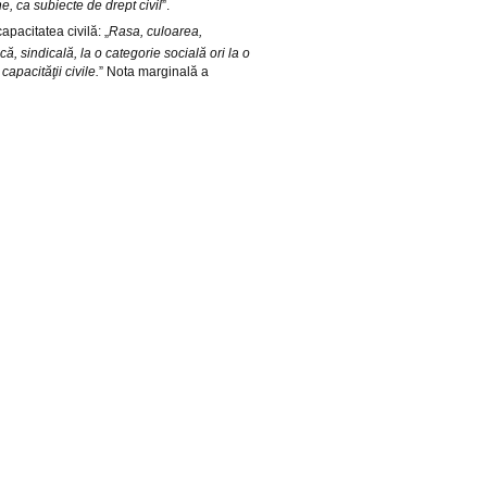
, ca subiecte de drept civil
”.
apacitatea civilă: „
Rasa, culoarea,
ă, sindicală, la o categorie socială ori la o
apacităţii civile.
” Nota marginală a