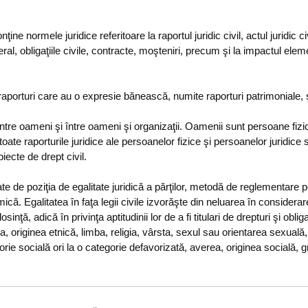
nţine normele juridice referitoare la raportul juridic civil, actul juridic c
neral, obligaţiile civile, contracte, moşteniri, precum şi la impactul el
e raporturi care au o expresie bănească, numite raporturi patrimoniale, 
între oameni şi între oameni şi organizaţii. Oamenii sunt persoane fizi
toate raporturile juridice ale persoanelor fizice şi persoanelor juridice 
iecte de drept civil.
te de poziţia de egalitate juridică a părţilor, metodă de reglementare pe
mică. Egalitatea în faţa legii civile izvorăşte din neluarea în considera
osinţă, adică în privinţa aptitudinii lor de a fi titulari de drepturi şi oblig
a, originea etnică, limba, religia, vârsta, sexul sau orientarea sexuală
gorie socială ori la o categorie defavorizată, averea, originea socială, 