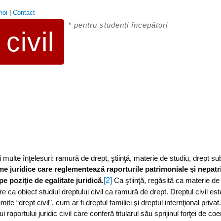
noi
|
Contact
* pentru studenți începători
civil
 multe înţelesuri: ramură de drept, ştiinţă, materie de studiu, drept su
me juridice care reglementează raporturile patrimoniale şi nepatr
[2]
 pe poziţie de egalitate juridică.
Ca ştiinţă, regăsită ca materie de 
l are ca obiect studiul dreptului civil ca ramură de drept. Dreptul civil 
 “drept civil”, cum ar fi dreptul familiei şi dreptul internţional privat. 
i raportului juridic civil care conferă titularul său sprijinul forţei de coe