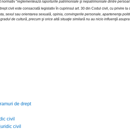
ct normativ “
reglementează raporturile patrimoniale şi nepatrimoniale dintre persoane
ept civil este consacrată legislativ în cuprinsul art. 30 din Codul civil, cu privire la c
rsta, sexul sau orientarea sexuală, opinia, convingerile personale, apartenenţa politic
radul de cultură, precum şi orice altă situaţie similară nu au nicio influenţă asupra c
 ramuri de drept
ic civil
uridic civil