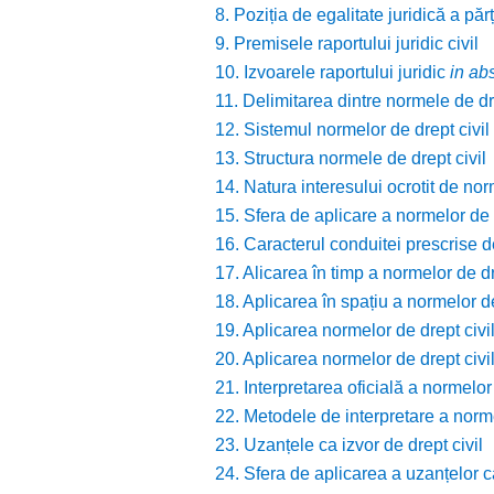
8. Poziția de egalitate juridică a părți
9. Premisele raportului juridic civil
10. Izvoarele raportului juridic
in ab
11. Delimitarea dintre normele de dre
12. Sistemul normelor de drept civil
13. Structura normele de drept civil
14. Natura interesului ocrotit de nor
15. Sfera de aplicare a normelor de d
16. Caracterul conduitei prescrise d
17. Alicarea în timp a normelor de dr
18. Aplicarea în spațiu a normelor de
19. Aplicarea normelor de drept civil
20. Aplicarea normelor de drept civi
21. Interpretarea oficială a normelor 
22. Metodele de interpretare a norme
23. Uzanțele ca izvor de drept civil
24. Sfera de aplicarea a uzanțelor ca