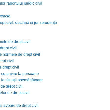
lor raportului juridic civil
stracto
pt civil, doctrină și jurisprudență
mele de drept civil
rept civil
e normele de drept civil
ept civil
 drept civil
 cu privire la persoane
l la situații asemănătoare
de drept civil
lor de drept civil
 izvoare de drept civil