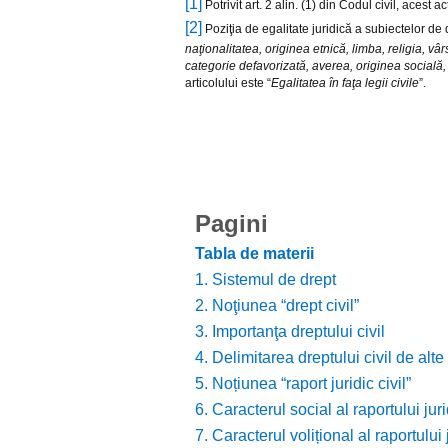
[1]
Potrivit art. 2 alin. (1) din Codul civil, acest a
[2]
Poziţia de egalitate juridică a subiectelor de dr
naţionalitatea, originea etnică, limba, religia, vâ
categorie defavorizată, averea, originea socială, g
articolului este “
Egalitatea în faţa legii civile
”.
Pagini
Tabla de materii
1. Sistemul de drept
2. Noţiunea “drept civil”
3. Importanţa dreptului civil
4. Delimitarea dreptului civil de alte
5. Noțiunea “raport juridic civil”
6. Caracterul social al raportului jurid
7. Caracterul volițional al raportului j