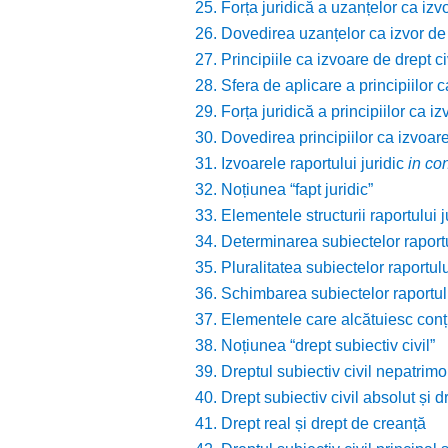
25. Forța juridică a uzanțelor ca izvo
26. Dovedirea uzanțelor ca izvor de 
27. Principiile ca izvoare de drept ci
28. Sfera de aplicare a principiilor c
29. Forța juridică a principiilor ca iz
30. Dovedirea principiilor ca izvoare
31. Izvoarele raportului juridic
in co
32. Noțiunea “fapt juridic”
33. Elementele structurii raportului ju
34. Determinarea subiectelor raportul
35. Pluralitatea subiectelor raportului
36. Schimbarea subiectelor raportului
37. Elementele care alcătuiesc conțin
38. Noțiunea “drept subiectiv civil”
39. Dreptul subiectiv civil nepatrimon
40. Drept subiectiv civil absolut și dr
41. Drept real și drept de creanță