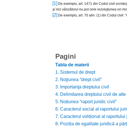
[1]
De exemplu, art. 1471 din Codul civil ocrotește
şi nici vânzătorul nu pot cere rezoluţiunea ori m
[2]
De exemplu, art. 70 alin. (1) din Codul civil: “
Pagini
Tabla de materii
1. Sistemul de drept
2. Noţiunea “drept civil”
3. Importanţa dreptului civil
4. Delimitarea dreptului civil de alte
5. Noțiunea “raport juridic civil”
6. Caracterul social al raportului jurid
7. Caracterul volițional al raportului j
8. Poziția de egalitate juridică a părți