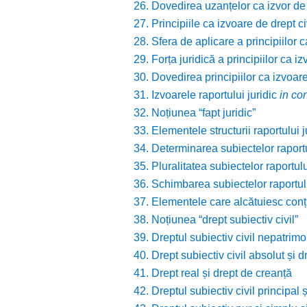
26. Dovedirea uzanțelor ca izvor de 
27. Principiile ca izvoare de drept ci
28. Sfera de aplicare a principiilor c
29. Forța juridică a principiilor ca iz
30. Dovedirea principiilor ca izvoare
31. Izvoarele raportului juridic
in co
32. Noțiunea “fapt juridic”
33. Elementele structurii raportului ju
34. Determinarea subiectelor raportul
35. Pluralitatea subiectelor raportului
36. Schimbarea subiectelor raportului
37. Elementele care alcătuiesc conțin
38. Noțiunea “drept subiectiv civil”
39. Dreptul subiectiv civil nepatrimon
40. Drept subiectiv civil absolut și dr
41. Drept real și drept de creanță
42. Dreptul subiectiv civil principal 