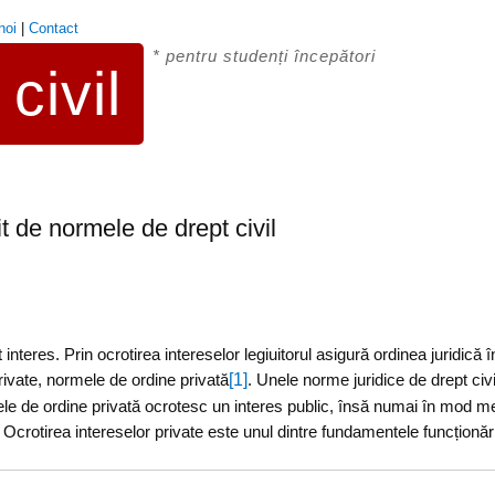
noi
|
Contact
* pentru studenți începători
civil
it de normele de drept civil
nteres. Prin ocrotirea intereselor legiuitorul asigură ordinea juridică 
[1]
private, normele de ordine privată
. Unele norme juridice de drept civ
ele de ordine privată ocrotesc un interes public, însă numai în mod me
 Ocrotirea intereselor private este unul dintre fundamentele funcționării