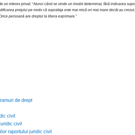
 un interes privat: “
Atunci când se vinde un imobil determinat, fără indicarea supraf
odificarea preţului pe motiv că suprafaţa este mai mică ori mai mare decât au crezut.
Orice persoană are dreptul la libera exprimare.
”
 ramuri de drept
ic civil
uridic civil
lor raportului juridic civil