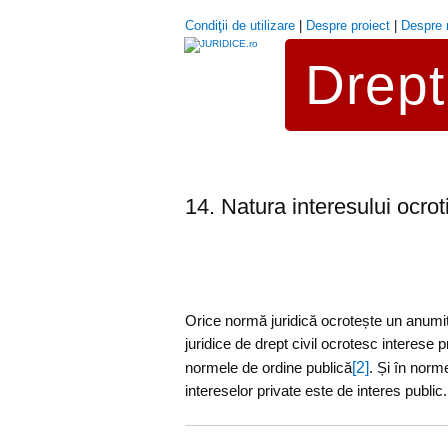
Condiţii de utilizare
|
Despre proiect
|
Despre 
Drept 
14. Natura interesului ocrot
Orice normă juridică ocrotește un anumit i
juridice de drept civil ocrotesc interese 
[2]
normele de ordine publică
. Și în norm
intereselor private este de interes public.