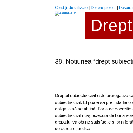
Condiţii de utilizare
|
Despre proiect
|
Despre 
Drept 
38. Noțiunea “drept subiectiv
Dreptul subiectiv civil este prerogativa cu
subiectiv civil. El poate să pretindă fie o 
obligația să se abțină. Forța de coerciție a
subiectiv civil nu-și execută de bună voie o
dreptului va obține satisfacție și prin fo
de ocrotire juridică.