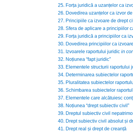
25. Forța juridică a uzanțelor ca izvo
26. Dovedirea uzanțelor ca izvor de 
27. Principiile ca izvoare de drept ci
28. Sfera de aplicare a principiilor c
29. Forța juridică a principiilor ca iz
30. Dovedirea principiilor ca izvoare
31. Izvoarele raportului juridic
in co
32. Noțiunea “fapt juridic”
33. Elementele structurii raportului ju
34. Determinarea subiectelor raportul
35. Pluralitatea subiectelor raportului
36. Schimbarea subiectelor raportului
37. Elementele care alcătuiesc conțin
38. Noțiunea “drept subiectiv civil”
39. Dreptul subiectiv civil nepatrimon
40. Drept subiectiv civil absolut și dr
41. Drept real și drept de creanță