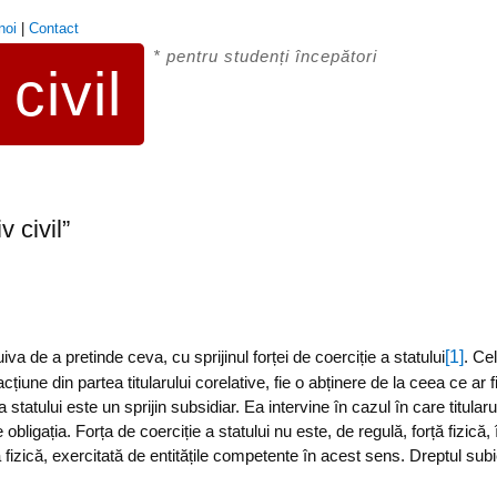
noi
|
Contact
* pentru studenți începători
civil
 civil”
[1]
iva de a pretinde ceva, cu sprijinul forței de coerciție a statului
. Cel
acțiune din partea titularului corelative, fie o abținere de la ceea ce ar 
 statului este un sprijin subsidiar. Ea intervine în cazul în care titularul
bligația. Forța de coerciție a statului nu este, de regulă, forță fizică, î
rță fizică, exercitată de entitățile competente în acest sens. Dreptul su