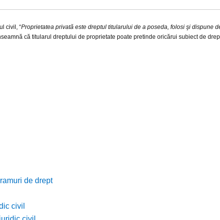
 civil, “
Proprietatea privată este dreptul titularului de a poseda, folosi şi dispune 
nseamnă că titularul dreptului de proprietate poate pretinde oricărui subiect de dre
 ramuri de drept
ic civil
uridic civil