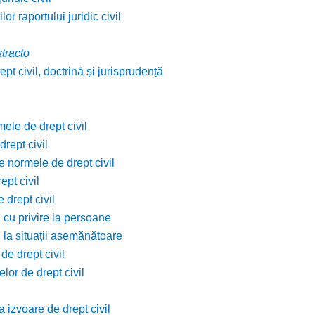
lor raportului juridic civil
stracto
pt civil, doctrină și jurisprudență
mele de drept civil
rept civil
e normele de drept civil
ept civil
 drept civil
 cu privire la persoane
l la situații asemănătoare
de drept civil
lor de drept civil
 izvoare de drept civil