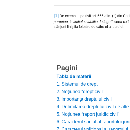
[1]
De exemplu, potrivit art. 555 alin. (1) din Codul
perpetuu, în limitele stabilite de lege.
”, ceea ce î
stânjeni liniștita folosire de către el a lucrului.
Pagini
Tabla de materii
1. Sistemul de drept
2. Noţiunea “drept civil”
3. Importanţa dreptului civil
4. Delimitarea dreptului civil de alte
5. Noțiunea “raport juridic civil”
6. Caracterul social al raportului jurid
7. Caracterul volițional al raportului j