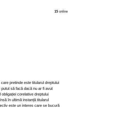
15
online
 care pretinde este titularul dreptului
fi putut să facă dacă nu ar fi avut
 obligației corelative dreptului
nsă în ultimă instanță titularul
biectiv este un interes care se bucură