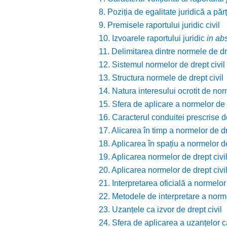
8. Poziția de egalitate juridică a părți
9. Premisele raportului juridic civil
10. Izvoarele raportului juridic
in ab
11. Delimitarea dintre normele de dre
12. Sistemul normelor de drept civil
13. Structura normele de drept civil
14. Natura interesului ocrotit de nor
15. Sfera de aplicare a normelor de d
16. Caracterul conduitei prescrise d
17. Alicarea în timp a normelor de dr
18. Aplicarea în spațiu a normelor de
19. Aplicarea normelor de drept civil
20. Aplicarea normelor de drept civi
21. Interpretarea oficială a normelor 
22. Metodele de interpretare a norme
23. Uzanțele ca izvor de drept civil
24. Sfera de aplicarea a uzanțelor ca