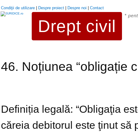
Condiţii de utilizare
|
Despre proiect
|
Despre noi
|
Contact
* pent
Drept civil
46. Noțiunea “obligație ci
Definiția legală: “Obligaţia es
căreia debitorul este ţinut să 