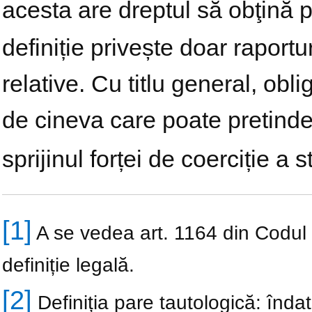
acesta are dreptul să obţină p
definiție privește doar raportu
relative. Cu titlu general, obli
de cineva care poate pretinde
sprijinul forței de coerciție a s
[1]
A se vedea art. 1164 din Codul ci
definiție legală.
[2]
Definiția pare tautologică: înda