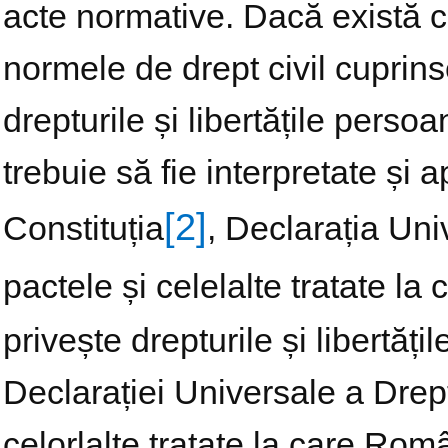
acte normative. Dacă există co
normele de drept civil cuprinse
drepturile și libertățile persoa
trebuie să fie interpretate și 
[2]
Constituția
, Declarația Uni
pactele și celelalte tratate l
privește drepturile și libertăți
Declarației Universale a Drept
celorlalte tratate la care Ro