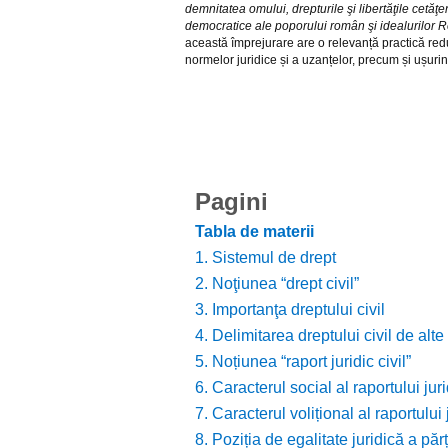
demnitatea omului, drepturile şi libertăţile cetăţen
democratice ale poporului român şi idealurilor R
această împrejurare are o relevanță practică redu
normelor juridice și a uzanțelor, precum și ușuri
Pagini
Tabla de materii
1. Sistemul de drept
2. Noţiunea “drept civil”
3. Importanţa dreptului civil
4. Delimitarea dreptului civil de alte
5. Noțiunea “raport juridic civil”
6. Caracterul social al raportului jurid
7. Caracterul volițional al raportului j
8. Poziția de egalitate juridică a părți