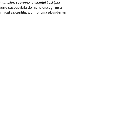
tă valori supreme, în spiritul tradiţiilor
iune susceptibilă de multe discuții, însă
ificativă cantitativ, din pricina abundenței