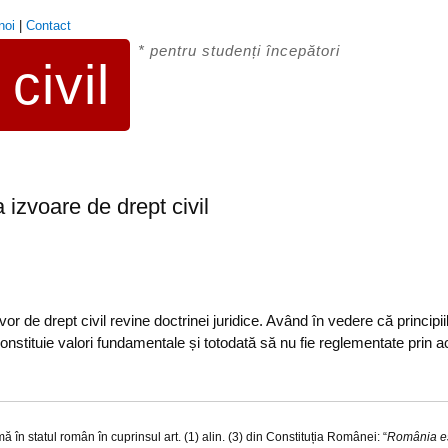
noi
|
Contact
* pentru studenți începători
civil
 izvoare de drept civil
izvor de drept civil revine doctrinei juridice. Având în vedere că princi
 constituie valori fundamentale și totodată să nu fie reglementate prin 
n statul român în cuprinsul art. (1) alin. (3) din Constituția Românei: “
România est