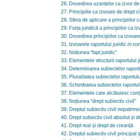
26. Dovedirea uzanțelor ca izvor de 
27. Principiile ca izvoare de drept ci
28. Sfera de aplicare a principiilor c
29. Forța juridică a principiilor ca iz
30. Dovedirea principiilor ca izvoare
31. Izvoarele raportului juridic
in co
32. Noțiunea “fapt juridic”
33. Elementele structurii raportului ju
34. Determinarea subiectelor raportul
35. Pluralitatea subiectelor raportului
36. Schimbarea subiectelor raportului
37. Elementele care alcătuiesc conțin
38. Noțiunea “drept subiectiv civil”
39. Dreptul subiectiv civil nepatrimon
40. Drept subiectiv civil absolut și dr
41. Drept real și drept de creanță
42. Dreptul subiectiv civil principal 