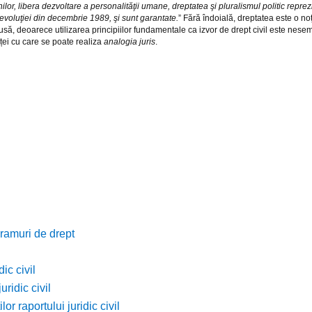
ilor, libera dezvoltare a personalităţii umane, dreptatea şi pluralismul politic reprezin
evoluţiei din decembrie 1989, şi sunt garantate.
” Fără îndoială, dreptatea este o noț
să, deoarece utilizarea principiilor fundamentale ca izvor de drept civil este nesemn
nței cu care se poate realiza
analogia juris
.
 ramuri de drept
ic civil
uridic civil
lor raportului juridic civil