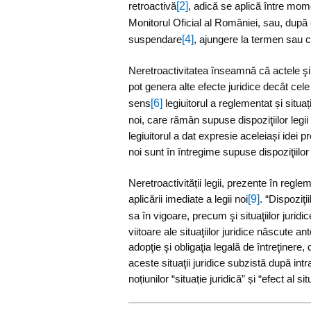
[2]
retroactivă
, adică se aplică între mome
Monitorul Oficial al României, sau, după c
[4]
suspendare
, ajungere la termen sau 
Neretroactivitatea înseamnă că actele şi f
pot genera alte efecte juridice decât cele
[6]
sens
legiuitorul a reglementat și situați
noi, care rămân supuse dispoziţiilor legii 
legiuitorul a dat expresie aceleiași idei p
noi sunt în întregime supuse dispoziţiilor 
Neretroactivității legii, prezente în reglem
[9]
aplicării imediate a legii noi
. “Dispoziţi
sa în vigoare, precum şi situaţiilor jurid
viitoare ale situaţiilor juridice născute an
adopţie şi obligaţia legală de întreţinere, 
aceste situaţii juridice subzistă după intra
noțiunilor “situație juridică” și “efect al si