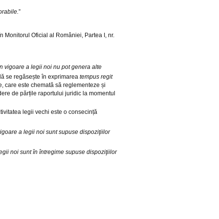
rabile.
”
 Monitorul Oficial al României, Partea I, nr.
în vigoare a legii noi nu pot genera alte
lă se regăsește în exprimarea
tempus regit
che, care este chemată să reglementeze și
ere de părțile raportului juridic la momentul
tivitatea legii vechi este o consecință
vigoare a legii noi sunt supuse dispoziţiilor
legii noi sunt în întregime supuse dispoziţiilor