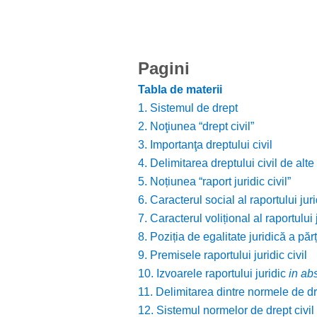
Pagini
Tabla de materii
1. Sistemul de drept
2. Noţiunea “drept civil”
3. Importanţa dreptului civil
4. Delimitarea dreptului civil de alte
5. Noțiunea “raport juridic civil”
6. Caracterul social al raportului jurid
7. Caracterul volițional al raportului j
8. Poziția de egalitate juridică a părți
9. Premisele raportului juridic civil
10. Izvoarele raportului juridic
in ab
11. Delimitarea dintre normele de dre
12. Sistemul normelor de drept civil