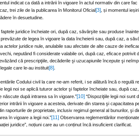
ntul indicat ca dată a intrării în vigoare în actul normativ din care fac
[3]
az, trei zile de la publicarea în Monitorul Oficial
, și momentul ieșiri
cădere în desuetudine.
aptele juridice încheiate ori, după caz, săvârşite sau produse înainte d
 prevăzute de legea în vigoare la data încheierii sau, după caz, a săvârş
a actelor juridice nule, anulabile sau afectate de alte cauze de ineficacit
vechi, neputând fi considerate valabile ori, după caz, eficace potrivit dis
revăzând că prescripţiile, decăderile şi uzucapiunile începute şi neîmplini
[8]
legale care le-au instituit
.
entările Codului civil la care ne-am referit, i se alătură încă o regulă ref
ile legii noi se aplică tuturor actelor şi faptelor încheiate sau, după ca
[10]
ice născute după intrarea sa în vigoare.”
“Dispoziţiile legii noi sunt
terior intrării în vigoare a acesteia, derivate din starea şi capacitatea pe
din raporturile de proprietate, inclusiv regimul general al bunurilor, şi 
[11]
rea în vigoare a legii noi.”
Observarea reglementărilor menționate 
tuației juridice”, noțiuni care au un conținut încă insuficient clarificat.