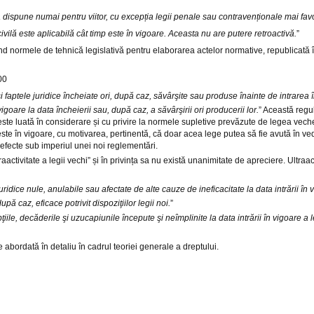
dispune numai pentru viitor, cu excepția legii penale sau contravenționale mai favo
vilă este aplicabilă cât timp este în vigoare. Aceasta nu are putere retroactivă.
”
nd normele de tehnică legislativă pentru elaborarea actelor normative, republicată în
00
i faptele juridice încheiate ori, după caz, săvârşite sau produse înainte de intrarea 
goare la data încheierii sau, după caz, a săvârşirii ori producerii lor.
” Această regu
e, este luată în considerare și cu privire la normele supletive prevăzute de legea ve
ste în vigoare, cu motivarea, pertinentă, că doar acea lege putea să fie avută în ved
e efecte sub imperiul unei noi reglementări.
tivitate a legii vechi” și în privința sa nu există unanimitate de apreciere. Ultraac
uridice nule, anulabile sau afectate de alte cauze de ineficacitate la data intrării în 
pă caz, eficace potrivit dispoziţiilor legii noi.
”
ţiile, decăderile şi uzucapiunile începute şi neîmplinite la data intrării în vigoare a 
te abordată în detaliu în cadrul teoriei generale a dreptului.