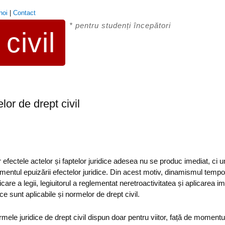
noi
|
Contact
* pentru studenți începători
civil
lor de drept civil
ar efectele actelor și faptelor juridice adesea nu se produc imediat, ci 
omentul epuizării efectelor juridice. Din acest motiv, dinamismul tempora
are a legii, legiuitorul a reglementat neretroactivitatea și aplicarea im
ce sunt aplicabile și normelor de drept civil.
rmele juridice de drept civil dispun doar pentru viitor, față de momentul 