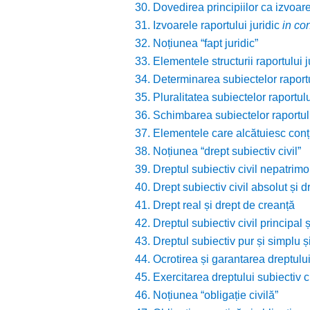
30. Dovedirea principiilor ca izvoare
31. Izvoarele raportului juridic
in co
32. Noțiunea “fapt juridic”
33. Elementele structurii raportului ju
34. Determinarea subiectelor raportul
35. Pluralitatea subiectelor raportului
36. Schimbarea subiectelor raportului
37. Elementele care alcătuiesc conțin
38. Noțiunea “drept subiectiv civil”
39. Dreptul subiectiv civil nepatrimon
40. Drept subiectiv civil absolut și dr
41. Drept real și drept de creanță
42. Dreptul subiectiv civil principal 
43. Dreptul subiectiv pur și simplu ș
44. Ocrotirea și garantarea dreptului 
45. Exercitarea dreptului subiectiv ci
46. Noțiunea “obligație civilă”