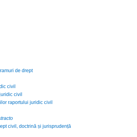
 ramuri de drept
ic civil
uridic civil
lor raportului juridic civil
stracto
pt civil, doctrină și jurisprudență