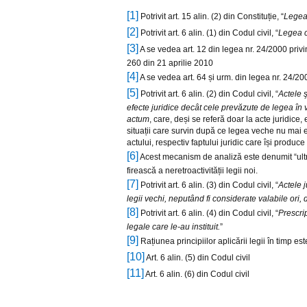
[1]
Potrivit art. 15 alin. (2) din Constituție, “
Legea 
[2]
Potrivit art. 6 alin. (1) din Codul civil, “
Legea ci
[3]
A se vedea art. 12 din legea nr. 24/2000 privi
260 din 21 aprilie 2010
[4]
A se vedea art. 64 și urm. din legea nr. 24/20
[5]
Potrivit art. 6 alin. (2) din Codul civil, “
Actele ş
efecte juridice decât cele prevăzute de legea în vi
actum
, care, deși se referă doar la acte juridic
situații care survin după ce legea veche nu mai e
actului, respectiv faptului juridic care își produc
[6]
Acest mecanism de analiză este denumit “ultraac
firească a neretroactivității legii noi.
[7]
Potrivit art. 6 alin. (3) din Codul civil, “
Actele j
legii vechi, neputând fi considerate valabile ori, du
[8]
Potrivit art. 6 alin. (4) din Codul civil, “
Prescrip
legale care le-au instituit.
”
[9]
Rațiunea principiilor aplicării legii în timp es
[10]
Art. 6 alin. (5) din Codul civil
[11]
Art. 6 alin. (6) din Codul civil