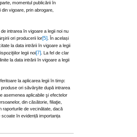
 parte, momentul publicării în
i din vigoare, prin abrogare,
e intrarea în vigoare a legii noi nu
[5]
irii ori producerii lor
. În același
ate la data intrării în vigoare a legii
[7]
poziţiilor legii noi
. La fel de clar
te la data intrării în vigoare a legii
eritoare la aplicarea legii în timp:
z, produse ori săvârşite după intrarea
 de asemenea aplicabile şi efectelor
rsoanelor, din căsătorie, filiaţie,
din raporturile de vecinătate, dacă
scoate în evidență importanța